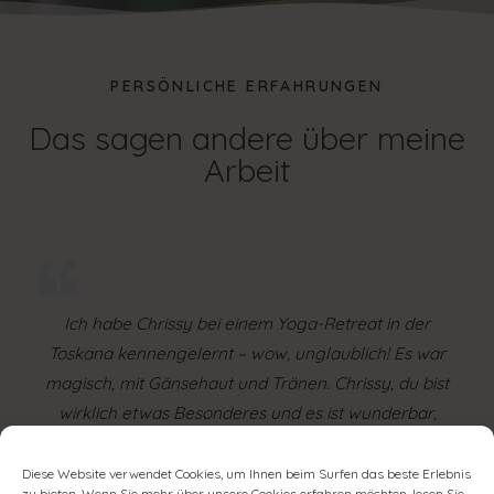
PERSÖNLICHE ERFAHRUNGEN
Das sagen andere über meine
Arbeit
Ich habe Chrissy bei einem Yoga-Retreat in der
Toskana kennengelernt – wow, unglaublich! Es war
magisch, mit Gänsehaut und Tränen. Chrissy, du bist
wirklich etwas Besonderes und es ist wunderbar,
dass du dich für Yoga entschieden hast. Danke dir
weiß ich jetzt, was ein „herabschauender Hund“ ist! 😊
Diese Website verwendet Cookies, um Ihnen beim Surfen das beste Erlebnis
zu bieten. Wenn Sie mehr über unsere Cookies erfahren möchten, lesen Sie