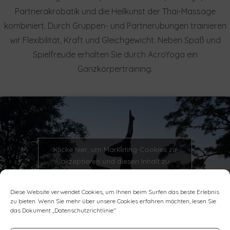
Partnerakrobatik und die Heilkunst der Thai-Massage
kombiniert. Durch Gruppen- und Partnerübungen trainieren
wir Flexibilität, Kraft und Gleichgewicht. Neben Spaß und
Spielfreude erhalten Sie durch AcroYoga ein
Ganzkörpertraining.
Klicke hier, um Marketing-Cookies zu
akzeptieren und diesen Inhalt zu
aktivieren
Diese Website verwendet Cookies, um Ihnen beim Surfen das beste Erlebnis
zu bieten. Wenn Sie mehr über unsere Cookies erfahren möchten, lesen Sie
das Dokument „
Datenschutzrichtlinie
"