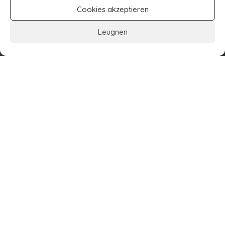
Cookies akzeptieren
Leugnen
Leg deinen Hörer weg
Hebe deine Freunde hoch