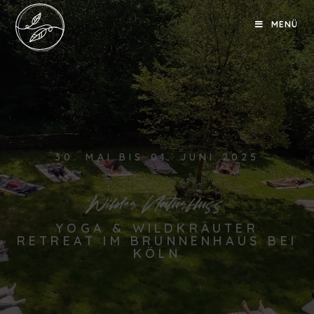
MENÜ
30. MAI BIS 01. JUNI 2025
Wilder Naturfluss
YOGA & WILDKRÄUTER
RETREAT IM BRUNNENHAUS BEI
KÖLN